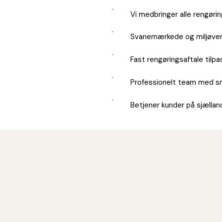
Vi medbringer alle rengøri
✓
Svanemærkede og miljøven
✓
Fast rengøringsaftale tilp
✓
Professionelt team med s
✓
Betjener kunder på sjællan
✓