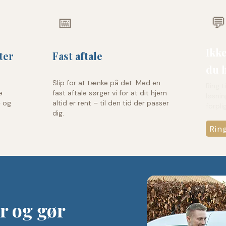
📅
💬
Ikke
ter
Fast aftale
du 
Slip for at tænke på det. Med en
Ring t
e
fast aftale sørger vi for at dit hjem
løsnin
– og
altid er rent – til den tid der passer
forpli
dig.
Rin
 og gør