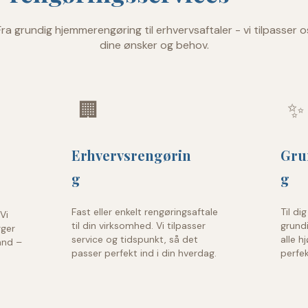
Fra grundig hjemmerengøring til erhvervsaftaler - vi tilpasser o
dine ønsker og behov.
🏢
✨
Erhvervsrengørin
Gru
g
g
Fast eller enkelt rengøringsaftale
Til di
Vi
til din virksomhed. Vi tilpasser
grundi
rger
service og tidspunkt, så det
alle h
tand –
passer perfekt ind i din hverdag.
perfek