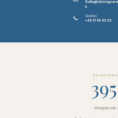
Sofie@shiningcare
k
Telefon
📞
+45 31 53 43 20
PRISOVERS
395
T
timepris inkl