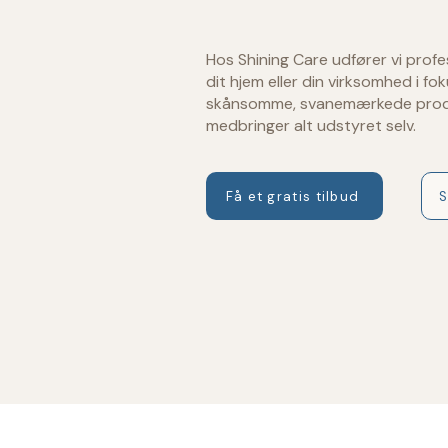
Hos Shining Care udfører vi prof
dit hjem eller din virksomhed i fok
skånsomme, svanemærkede produ
medbringer alt udstyret selv.
Få et gratis tilbud
S