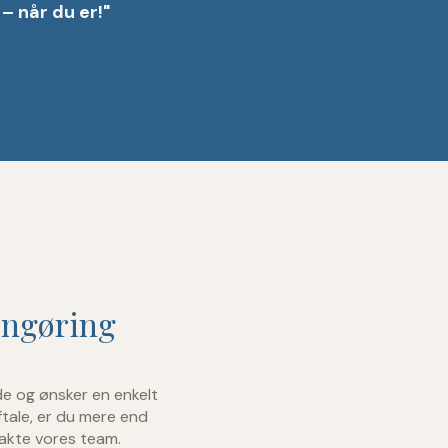
 – når du er!"
R
engøring
de og ønsker en enkelt
ftale, er du mere end
takte vores team.