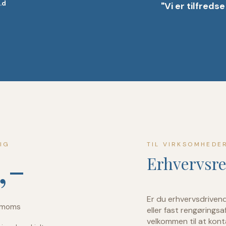
.d
"Vi er tilfredse
IG
TIL VIRKSOMHEDE
,-
Erhvervsr
Er du erhvervsdriven
. moms
eller fast rengøringsa
velkommen til at kon