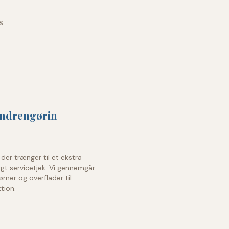
s
ndrengørin
g der trænger til et ekstra
gt servicetjek. Vi gennemgår
jørner og overflader til
tion.