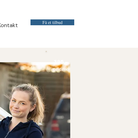
Få et tilbud
Kontakt
395,-
pr time