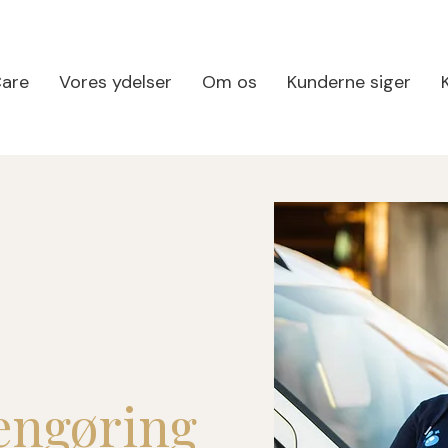
Care
Vores ydelser
Om os
Kunderne siger
engøring