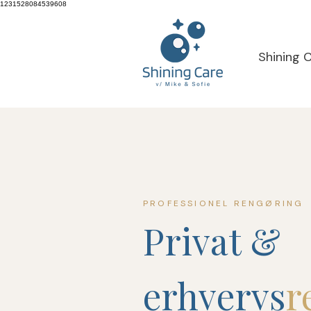
1231528084539608
Shining 
PROFESSIONEL RENGØRING
Privat &
erhvervs
r