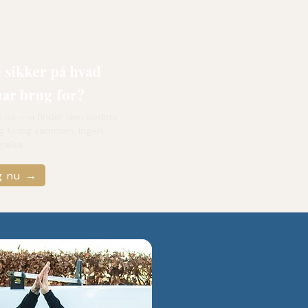
 sikker på hvad
har brug for?
il os – vi finder den bedste
g til dig sammen. Ingen
gtelse.
g nu →