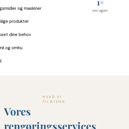
1×
ngsmidler og maskiner
om ugen
lige produkter
asset dine behov
mil og omhu
d
HVAD VI
TILBYDER
Vores
rengøringsservices