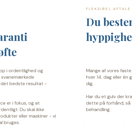
FLEKSIBEL AFTALE
Du beste
aranti
hyppigh
øfte
op i ordentlighed og
Mange af vores faste
e, svanemærkede
hver 14. dag eller én
e det bedste resultat -
dig.
Har du et gulv der kræ
ce er i fokus, og at
dette på forhånd, så d
entligt. Du skal ikke
behandling.
dukter eller maskiner - vi
al bruges.