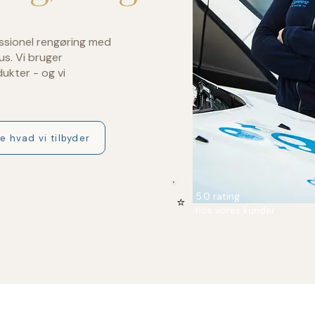
essionel rengøring med
us. Vi bruger
kter - og vi
e hvad vi tilbyder
5.0 rating
⭐
hos vores kunder