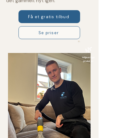
det gammelt nyt igen.
Få et gratis tilbud
Se priser
🌿
Miljø­venlige
produkter