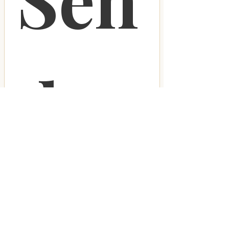
d 
os 