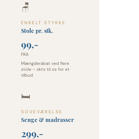
🪑
ENKELT STYKKE
Stole pr. stk.
99,-
FRA
Mængderabat ved flere
stole – skriv til os for et
tilbud.
🛏️
SOVEVÆRELSE
Senge & madrasser
299,-