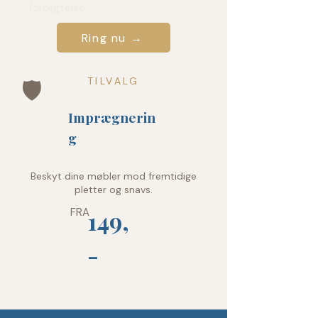
forpligtelse.
Ring nu →
TILVALG
🛡️
Imprægnerin
g
Beskyt dine møbler mod fremtidige
pletter og snavs.
FRA
149,
-