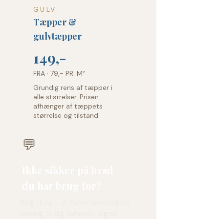
GULV
Tæpper &
gulvtæpper
149,-
FRA · 79,- PR. M²
Grundig rens af tæpper i
alle størrelser. Prisen
afhænger af tæppets
størrelse og tilstand.
💬
Ikke sikker på hvad
du har brug for?
Ring til os – vi finder den bedste
løsning til dig sammen. Ingen