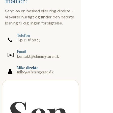
møbler?
Send os en besked eller ring direkte -
vi svarer hurtigt og finder den bedste
løsning til dig. Ingen forpligtelse.
Telefon
📞
+45 51 16 50 53
Email
✉️
kontakt@shiningcare.dk
Mike direkte
👤
mike@shiningcare.dk
Sen